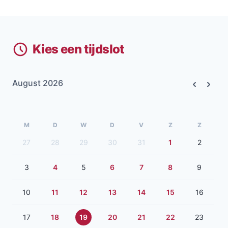
Kies een tijdslot
August 2026
Previous
Next
M
D
W
D
V
Z
Z
27
28
29
30
31
1
2
3
4
5
6
7
8
9
10
11
12
13
14
15
16
17
18
19
20
21
22
23