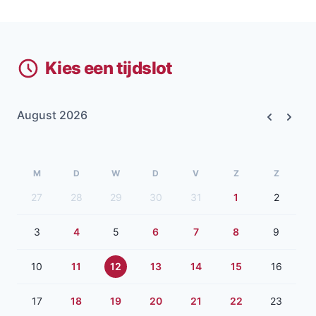
Kies een tijdslot
August 2026
Previous
Next
M
D
W
D
V
Z
Z
27
28
29
30
31
1
2
3
4
5
6
7
8
9
10
11
12
13
14
15
16
17
18
19
20
21
22
23