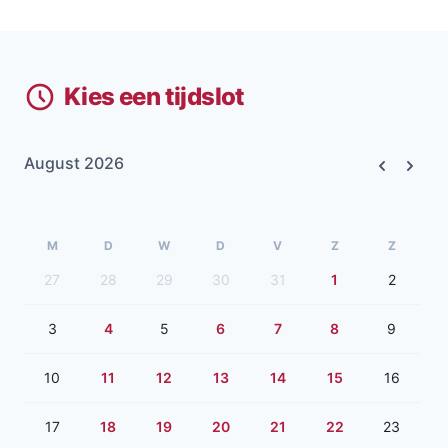
Kies een tijdslot
August 2026
Previous
Next
M
D
W
D
V
Z
Z
27
28
29
30
31
1
2
3
4
5
6
7
8
9
10
11
12
13
14
15
16
17
18
19
20
21
22
23