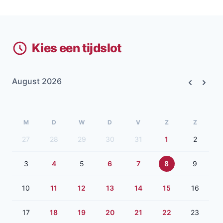
Kies een tijdslot
August 2026
Previous
Next
M
D
W
D
V
Z
Z
27
28
29
30
31
1
2
3
4
5
6
7
8
9
10
11
12
13
14
15
16
17
18
19
20
21
22
23