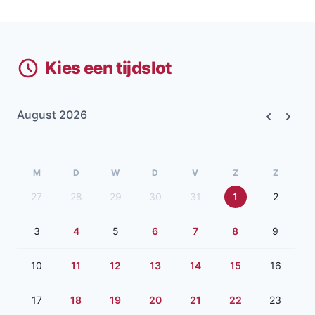
Kies een tijdslot
August 2026
Previous
Next
M
D
W
D
V
Z
Z
27
28
29
30
31
1
2
3
4
5
6
7
8
9
10
11
12
13
14
15
16
17
18
19
20
21
22
23