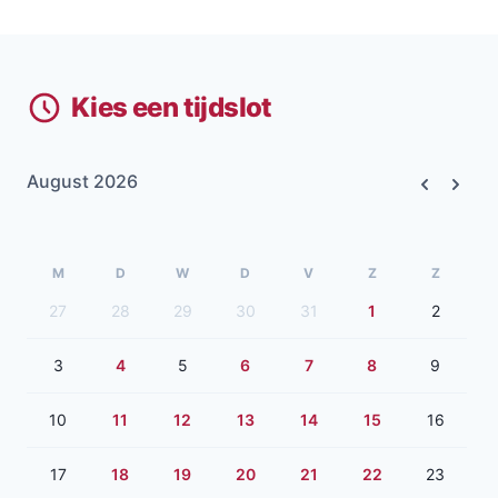
Kies een tijdslot
August 2026
Previous
Next
M
D
W
D
V
Z
Z
27
28
29
30
31
1
2
3
4
5
6
7
8
9
10
11
12
13
14
15
16
17
18
19
20
21
22
23