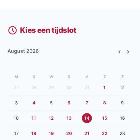
Kies een tijdslot
August 2026
Previous
Next
M
D
W
D
V
Z
Z
27
28
29
30
31
1
2
3
4
5
6
7
8
9
10
11
12
13
14
15
16
17
18
19
20
21
22
23