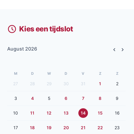
Kies een tijdslot
August 2026
Previous
Next
M
D
W
D
V
Z
Z
27
28
29
30
31
1
2
3
4
5
6
7
8
9
10
11
12
13
14
15
16
17
18
19
20
21
22
23