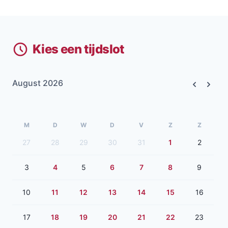
Kies een tijdslot
August 2026
Previous
Next
M
D
W
D
V
Z
Z
27
28
29
30
31
1
2
3
4
5
6
7
8
9
10
11
12
13
14
15
16
17
18
19
20
21
22
23