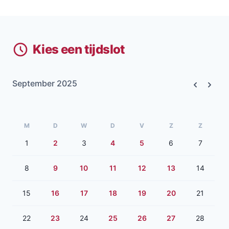
Kies een tijdslot
September 2025
Previous
Next
M
D
W
D
V
Z
Z
1
2
3
4
5
6
7
8
9
10
11
12
13
14
15
16
17
18
19
20
21
22
23
24
25
26
27
28